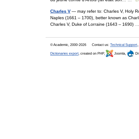
Charles V
— may refer to: Charles V, Holy R
Naples (1661 – 1700), better known as Charle
Charles V, Duke of Lorraine (1643 – 1690)
© Academic, 2000-2026
Contact us:
Technical Support
,
Dictionaries export
, created on PHP,
Joomla,
Dr