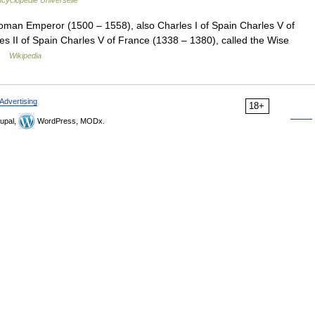
oman Emperor (1500 – 1558), also Charles I of Spain Charles V of
s II of Spain Charles V of France (1338 – 1380), called the Wise
 …
Wikipedia
Advertising
18+
upal,
WordPress, MODx.