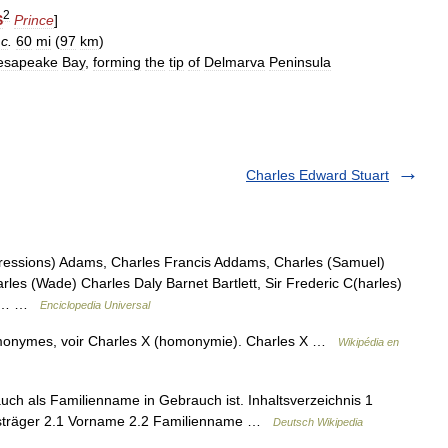
2
S
Prince
]
c
.
60
mi
(
97
km
)
esapeake
Bay
,
forming
the
tip
of
Delmarva
Peninsula
Charles Edward Stuart
pressions) Adams, Charles Francis Addams, Charles (Samuel)
rles (Wade) Charles Daly Barnet Bartlett, Sir Frederic C(harles)
ard… …
Enciclopedia Universal
omonymes, voir Charles X (homonymie). Charles X …
Wikipédia en
uch als Familienname in Gebrauch ist. Inhaltsverzeichnis 1
sträger 2.1 Vorname 2.2 Familienname …
Deutsch Wikipedia