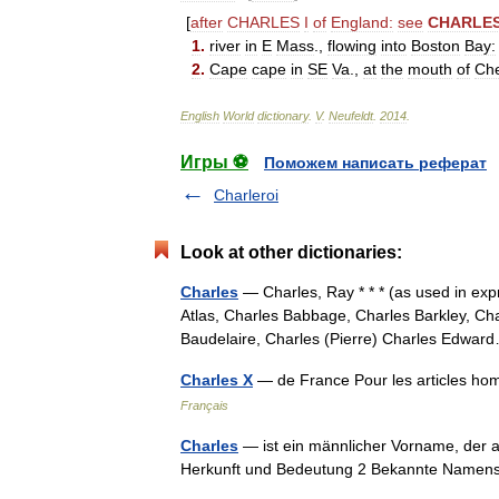
[
after
CHARLES
I
of
England:
see
CHARLE
1
.
river
in
E
Mass
.,
flowing
into
Boston
Bay:
2
.
Cape
cape
in
SE
Va
.,
at
the
mouth
of
Ch
English
World
dictionary
.
V
.
Neufeldt
.
2014
.
Игры ⚽
Поможем написать реферат
Charleroi
Look at other dictionaries:
Charles
— Charles, Ray * * * (as used in ex
Atlas, Charles Babbage, Charles Barkley, Cha
Baudelaire, Charles (Pierre) Charles Edw
Charles X
— de France Pour les articles h
Français
Charles
— ist ein männlicher Vorname, der a
Herkunft und Bedeutung 2 Bekannte Namen