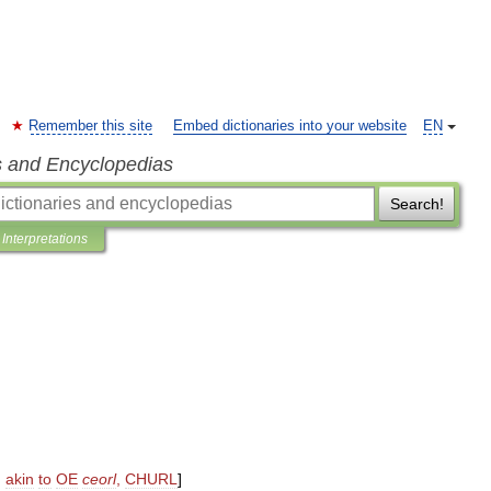
Remember this site
Embed dictionaries into your website
EN
s and Encyclopedias
Search!
Interpretations
;
akin
to
OE
ceorl
,
CHURL
]