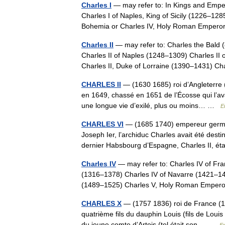
Charles I
— may refer to: In Kings and Emp
Charles I of Naples, King of Sicily (1226–12
Bohemia or Charles IV, Holy Roman Empe
Charles II
— may refer to: Charles the Bald
Charles II of Naples (1248–1309) Charles II
Charles II, Duke of Lorraine (1390–1431) C
CHARLES II
— (1630 1685) roi d’Angleterre (
en 1649, chassé en 1651 de l’Écosse qui l’av
une longue vie d’exilé, plus ou moins… …
E
CHARLES VI
— (1685 1740) empereur germa
Joseph Ier, l’archiduc Charles avait été dest
dernier Habsbourg d’Espagne, Charles II, 
Charles IV
— may refer to: Charles IV of Fr
(1316–1378) Charles IV of Navarre (1421–14
(1489–1525) Charles V, Holy Roman Empe
CHARLES X
— (1757 1836) roi de France (18
quatrième fils du dauphin Louis (fils de Louis
du jeune comte d’Artois (tel était son… …
En