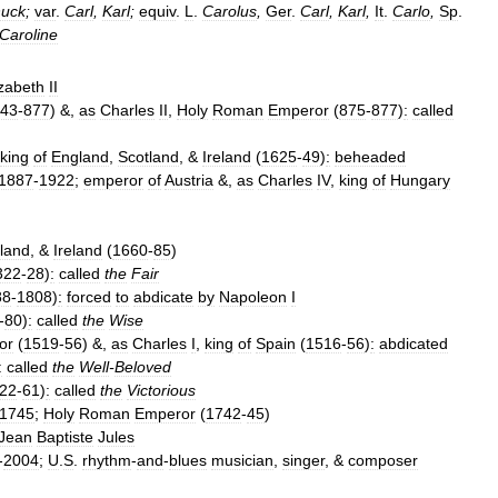
uck
;
var
.
Carl
,
Karl
;
equiv
.
L
.
Carolus
,
Ger
.
Carl
,
Karl
,
It
.
Carlo
,
Sp
.
Caroline
izabeth
II
43
-
877
) &,
as
Charles
II
,
Holy
Roman
Emperor
(
875
-
877
)
:
called
king
of
England
,
Scotland
, &
Ireland
(
1625
-
49
)
:
beheaded
1887
-
1922
;
emperor
of
Austria
&,
as
Charles
IV
,
king
of
Hungary
land
, &
Ireland
(
1660
-
85
)
322
-
28
)
:
called
the
Fair
88
-
1808
)
:
forced
to
abdicate
by
Napoleon
I
-
80
)
:
called
the
Wise
or
(
1519
-
56
) &,
as
Charles
I
,
king
of
Spain
(
1516
-
56
)
:
abdicated
:
called
the
Well
-
Beloved
22
-
61
)
:
called
the
Victorious
1745
;
Holy
Roman
Emperor
(
1742
-
45
)
Jean
Baptiste
Jules
-
2004
;
U
.
S
.
rhythm
-
and
-
blues
musician
,
singer
, &
composer