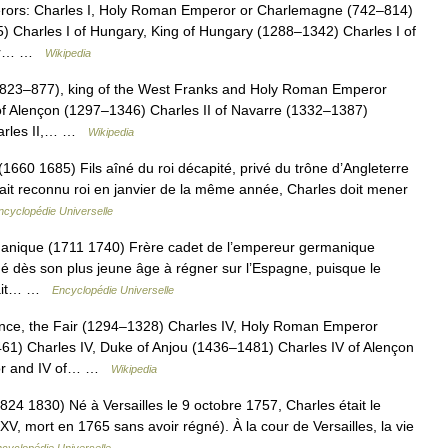
erors: Charles I, Holy Roman Emperor or Charlemagne (742–814)
85) Charles I of Hungary, King of Hungary (1288–1342) Charles I of
ror… …
Wikipedia
 (823–877), king of the West Franks and Holy Roman Emperor
 of Alençon (1297–1346) Charles II of Navarre (1332–1387)
harles II,… …
Wikipedia
1660 1685) Fils aîné du roi décapité, privé du trône d’Angleterre
ait reconnu roi en janvier de la même année, Charles doit mener
ncyclopédie Universelle
nique (1711 1740) Frère cadet de l’empereur germanique
iné dès son plus jeune âge à régner sur l’Espagne, puisque le
était… …
Encyclopédie Universelle
ance, the Fair (1294–1328) Charles IV, Holy Roman Emperor
61) Charles IV, Duke of Anjou (1436–1481) Charles IV of Alençon
ror and IV of… …
Wikipedia
24 1830) Né à Versailles le 9 octobre 1757, Charles était le
 XV, mort en 1765 sans avoir régné). À la cour de Versailles, la vie
cyclopédie Universelle