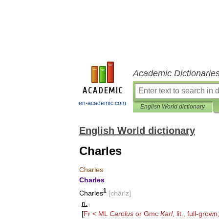
Academic Dictionarie
en-academic.com
English World dictionary
English World dictionary
Charles
Charles
Charles
1
Charles
[
chärlz
]
n
.
[
Fr
<
ML
Carolus
or
Gmc
Karl
,
lit
.,
full
-
grown