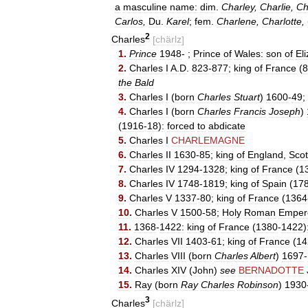
a
masculine
name:
dim
.
Charley
,
Charlie
,
Ch
Carlos
,
Du
.
Karel
;
fem
.
Charlene
,
Charlotte
,
2
Charles
[
chärlz
]
1
.
Prince
1948
- ;
Prince
of
Wales:
son
of
El
2
.
Charles
I
A
.
D
.
823
-
877
;
king
of
France
(
8
the
Bald
3
.
Charles
I
(
born
Charles
Stuart
)
1600
-
49
;
4
.
Charles
I
(
born
Charles
Francis
Joseph
)
(
1916
-
18
)
:
forced
to
abdicate
5
.
Charles
I
CHARLEMAGNE
6
.
Charles
II
1630
-
85
;
king
of
England
,
Scot
7
.
Charles
IV
1294
-
1328
;
king
of
France
(
1
8
.
Charles
IV
1748
-
1819
;
king
of
Spain
(
17
9
.
Charles
V
1337
-
80
;
king
of
France
(
1364
10
.
Charles
V
1500
-
58
;
Holy
Roman
Emper
11
.
1368
-
1422:
king
of
France
(
1380
-
1422
)
12
.
Charles
VII
1403
-
61
;
king
of
France
(
14
13
.
Charles
VIII
(
born
Charles
Albert
)
1697
-
14
.
Charles
XIV
(
John
)
see
BERNADOTTE
15
.
Ray
(
born
Ray
Charles
Robinson
)
1930
3
Charles
[
chärlz
]